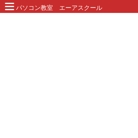
パソコン教室 エーアスクール
ブログ
HOME
ブログ
学習目的
学習目的
2017年7月6日
コラム
パソコンを学ぶのにパソコン教室へ通うべき？