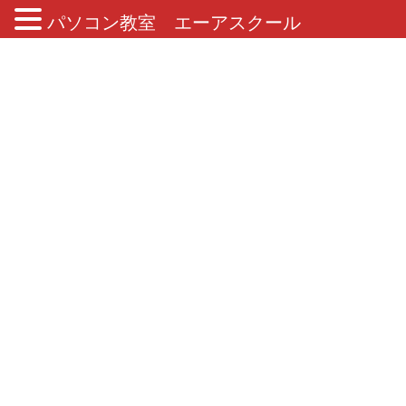
パソコン教室 エーアスクール
ブログ
HOME
ブログ
2020年10月
2020年10月
2020年10月17日
MOS資格やその他検定資格
今月もMOS Excel2016 合格者で