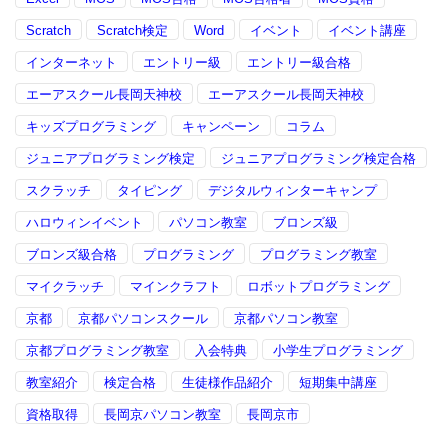
Scratch
Scratch検定
Word
イベント
イベント講座
インターネット
エントリー級
エントリー級合格
エーアスクール長岡天神校
エーアスクール長岡天神校
キッズプログラミング
キャンペーン
コラム
ジュニアプログラミング検定
ジュニアプログラミング検定合格
スクラッチ
タイピング
デジタルウィンターキャンプ
ハロウィンイベント
パソコン教室
ブロンズ級
ブロンズ級合格
プログラミング
プログラミング教室
マイクラッチ
マインクラフト
ロボットプログラミング
京都
京都パソコンスクール
京都パソコン教室
京都プログラミング教室
入会特典
小学生プログラミング
教室紹介
検定合格
生徒様作品紹介
短期集中講座
資格取得
長岡京パソコン教室
長岡京市