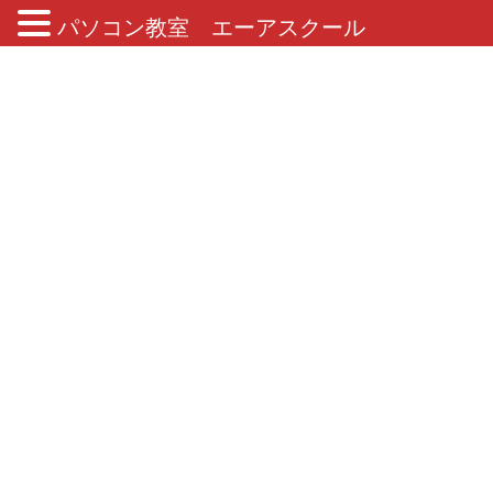
パソコン教室 エーアスクール
ブログ
HOME
ブログ
コラム
キャッシュレス化の波が…
2019年3月16日
/ 最終更新日 :
2019年3月27日
コラム
キャッシュレス化の波が…
こんにちは！インストラクターのさかいです！
近頃『PayPay（ペイペイ）』という言葉をテレビで頻繁