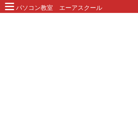
パソコン教室 エーアスクール
ブログ
HOME
ブログ
生徒様作品紹介
生徒様作品のご紹介
2018年12月12日
/ 最終更新日 :
2019年3月28日
生徒様作品紹介
生徒様作品のご紹介
教室長の中川です。
生徒様作品のご紹介です。