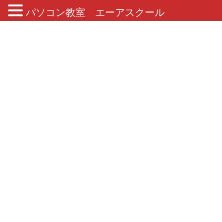
パソコン教室 エーアスクール
ブログ
HOME
ブログ
MOS資格やその他検定資格
MOS Excel365合格おめでとうございます！
2025年3月10日
/ 最終更新日 :
2025年6月17日
MOS資格やその他検定資格
MOS Excel365合格おめでとうござ
います！