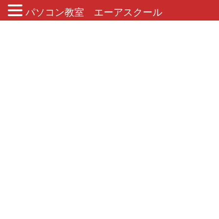
パソコン教室 エーアスクール
ブログ
HOME
ブログ
QWERTY配列
QWERTY配列
2018年10月2日
コラム
QWERTY