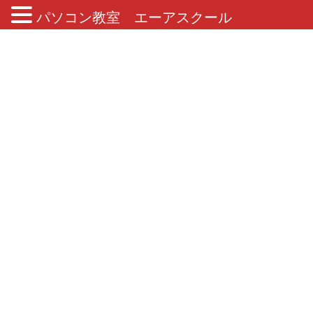
パソコン教室 エーアスクール
ブログ
HOME
ブログ
イベント
8月4日と6日、『夏休み工作教室』に2組の親子が参加！
2025年8月7日
/ 最終更新日 :
2025年8月7日
イベント
8月4日と6日、『夏休み工作教室』
に2組の親子が参加！