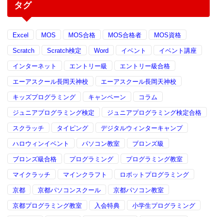
タグ
Excel
MOS
MOS合格
MOS合格者
MOS資格
Scratch
Scratch検定
Word
イベント
イベント講座
インターネット
エントリー級
エントリー級合格
エーアスクール長岡天神校
エーアスクール長岡天神校
キッズプログラミング
キャンペーン
コラム
ジュニアプログラミング検定
ジュニアプログラミング検定合格
スクラッチ
タイピング
デジタルウィンターキャンプ
ハロウィンイベント
パソコン教室
ブロンズ級
ブロンズ級合格
プログラミング
プログラミング教室
マイクラッチ
マインクラフト
ロボットプログラミング
京都
京都パソコンスクール
京都パソコン教室
京都プログラミング教室
入会特典
小学生プログラミング