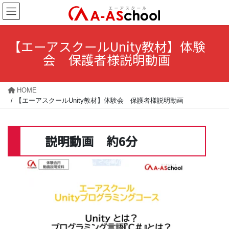
コ
ナ
ン
ビ
テ
ゲ
【エーアスクールUnity教材】体験
ン
ー
会 保護者様説明動画
ツ
シ
に
ョ
HOME
移
ン
【エーアスクールUnity教材】体験会 保護者様説明動画
動
に
移
説明動画 約6分
動