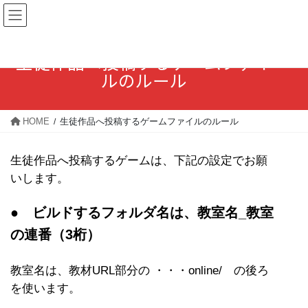
コ
ナ
ン
ビ
テ
ゲ
生徒作品へ投稿するゲームファイ
ン
ー
ルのルール
ツ
シ
に
ョ
HOME
生徒作品へ投稿するゲームファイルのルール
移
ン
動
に
生徒作品へ投稿するゲームは、下記の設定でお願
移
いします。
動
● ビルドするフォルダ名は、教室名_教室
の連番（3桁）
教室名は、教材URL部分の ・・・online/ の後ろ
を使います。