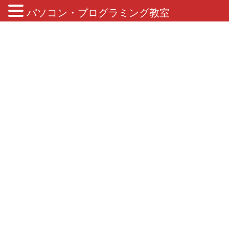
パソコン・プログラミング教室
ブログ
HOME
ブログ
イベント
デジタルサマーキャンプ2019 1枠目無事修了しました
2019年7月25日
/ 最終更新日 :
2019年7月25日
イベント
デジタルサマーキャンプ2019 1枠
目無事修了しました