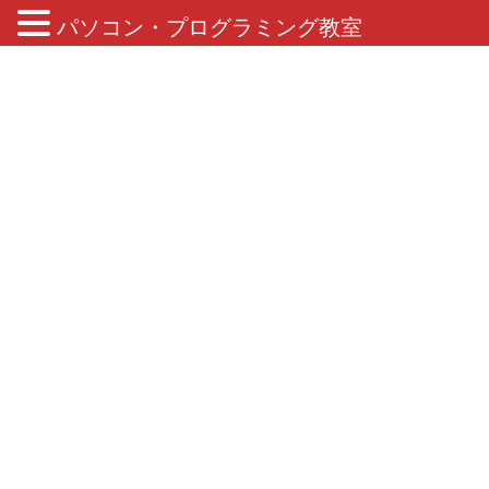
パソコン・プログラミング教室
ブログ
HOME
ブログ
MOS
今月もMOS Excel2016 合格者でました！
2020年10月17日
/ 最終更新日 :
2022年9月21日
MOS
今月もMOS Excel2016 合格者で
ました！
こんにちは