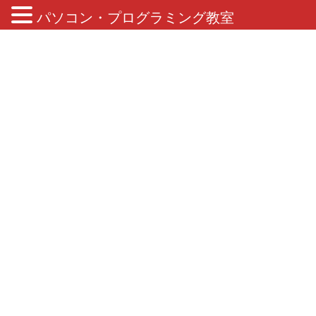
パソコン・プログラミング教室
ブログ
HOME
ブログ
短期集中講座
短期集中講座
2021年7月20日
お知らせ
イベント「スマホ・PCでも作れる