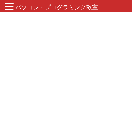
パソコン・プログラミング教室
ブログ
HOME
ブログ
プログラミング
キッズプログラミング
ブロック検査ロボット
2018年11月22日
/ 最終更新日 :
2019年4月2日
キッズプログラミング
ブロック検査ロボット
こんにちは、教室長の中川です。