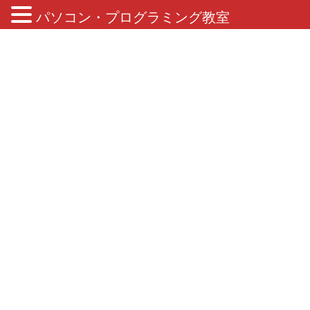
パソコン・プログラミング教室
ブログ
HOME
ブログ
MOS
MOS合格者のご案内
2018年11月15日
/ 最終更新日 :
2019年4月2日
MOS
MOS合格者のご案内
教室長の中川です。
MOSの難関資格、Access2016スペシャリストの合格者が